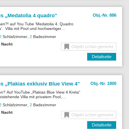
s „
Medatolia 4 quadro"
Obj.-Nr. 886
n?! auf You Tube 'Medatolia 4, Quadro
a' Villa mit Pool und hochwertiger
Klima und Wifi. einer riesigen Terrasse mit
2
Schlafzimmer
,
2
Badezimmer
 Pool mit Meerblick.
o Nacht
Objekt schon gemerkt
Detailseite
s „
Plakias exklusiv Blue View 4"
Obj.-Nr. 1800
n? Auf YouTube „Plakias Blue View 4 Kreta“
istehende Villa mit privatem Pool,
Terrasse und viel Privatsphäre oberhalb von
2
Schlafzimmer
,
2
Badezimmer
o Nacht
Objekt schon gemerkt
Detailseite