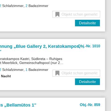
2
Schlafzimmer
,
2
Badezimmer
Objekt schon gemerkt
Detailseite
hnung „
Blue Gallery 2, Keratokampos,
Obj.-Nr. 1010
"
ratokampos Kastri, Südkreta – Ruhiges
t Meerblick, Gemeinschaftspool (nur 2
große Terrasse, nur 150 m zum Strand. Ideal
2
Schlafzimmer
,
1
Badezimmer
Entspannung. YouTube-Video ansehen:
Objekt schon gemerkt
ue Gallery 2, Keratokampos Kreta oder QR-
o Nacht
n.
Detailseite
s „
Bellamütos 1"
Obj.-Nr. 859