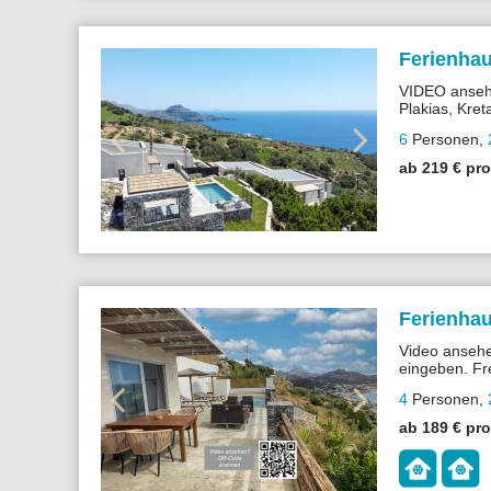
Ferienhau
VIDEO ansehe
Plakias, Kret
Ausstattung, 
6
Personen
,
einen großen
ab 219 € pr
Ferienhau
Video ansehe
eingeben. Fre
großzügiger 
4
Personen
,
Plakias.
ab 189 € pr