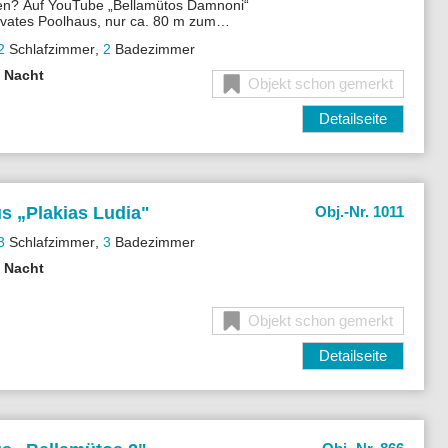
en? Auf YouTube „Bellamütos Damnoni“
ivates Poolhaus, nur ca. 80 m zum
ideal für bis zu 4 Personen.
2
Schlafzimmer
,
2
Badezimmer
o Nacht
Objekt schon gemerkt
Detailseite
s „
Plakias Ludia"
Obj.-Nr. 1011
3
Schlafzimmer
,
3
Badezimmer
o Nacht
Objekt schon gemerkt
Detailseite