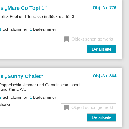
s „
Mare Co Topi 1"
Obj.-Nr. 776
rblick Pool und Terrasse in Südkreta für 3
1
Schlafzimmer
,
1
Badezimmer
Objekt schon gemerkt
Detailseite
s „
Sunny Chalet"
Obj.-Nr. 864
 Doppelschlafzimmer und Gemeinschaftspool,
 und Klima A/C
2
Schlafzimmer
,
1
Badezimmer
 Nacht
Objekt schon gemerkt
Detailseite