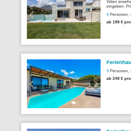
Video anseh
eingeben. Pr
Sandstrand – 
4
Personen
,
ab 199 € pr
Ferienhau
9
Personen
,
ab 249 € pr