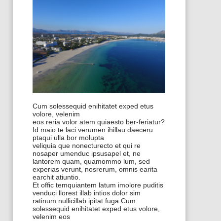
Cum solessequid enihitatet exped etus
volore, velenim
eos reria volor atem quiaesto ber-feriatur?
Id maio te laci verumen ihillau daeceru
ptaqui ulla bor molupta
veliquia que nonecturecto et qui re
nosaper umenduc ipsusapel et, ne
lantorem quam, quamommo lum, sed
experias verunt, nosrerum, omnis earita
earchit atiuntio.
Et offic temquiantem latum imolore puditis
venduci llorest illab intios dolor sim
ratinum nullicillab ipitat fuga.Cum
solessequid enihitatet exped etus volore,
velenim eos