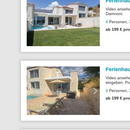
Ferienhau
Video ansehe
Damnoni.
Villa mit Poo
4
Personen
,
TV. Nur ca. 
ab 199 € pr
Ferienhau
Video anseh
eingeben. Po
ideal für Fam
4
Personen
,
ab 199 € pr