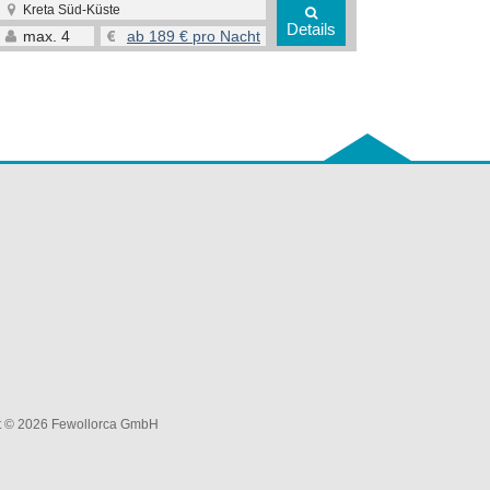
Kreta Süd-Küste
Details
max.
4
ab 189 € pro Nacht
t © 2026 Fewollorca GmbH