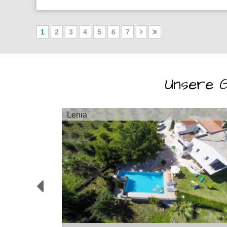
1
2
3
4
5
6
7
Unsere G
Lenia