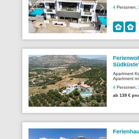
4
Personen
,
Ferienwo
Südküste
Apartment Ke
Apartment mi
Einheiten), 
4
Personen
,
für Ruhe & 
Apartment Bl
ab 139 € pr
Code scanne
Ferienhau