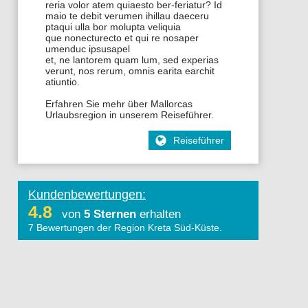
reria volor atem quiaesto ber-feriatur? Id
maio te debit verumen ihillau daeceru
ptaqui ulla bor molupta veliquia
que nonecturecto et qui re nosaper
umenduc ipsusapel
et, ne lantorem quam lum, sed experias
verunt, nos rerum, omnis earita earchit
atiuntio.
Erfahren Sie mehr über Mallorcas
Urlaubsregion in unserem Reiseführer.
Reiseführer
Kundenbewertungen:
4.8
von
5 Sternen
erhalten
7
Bewertungen der Region Kreta Süd-Küste
.