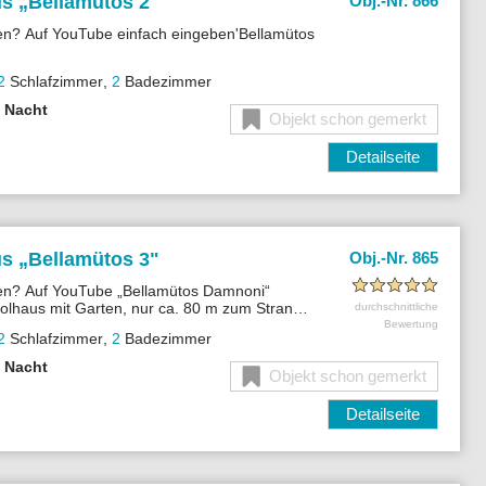
s „
Bellamütos 2"
Obj.-Nr. 866
n? Auf YouTube einfach eingeben'Bellamütos
l für 4 Personen Wlan, A/C Klimaanlage , Sat-
2
Schlafzimmer
,
2
Badezimmer
80 m zum Sandstrand.
o Nacht
Objekt schon gemerkt
Detailseite
s „
Bellamütos 3"
Obj.-Nr. 865
en? Auf YouTube „Bellamütos Damnoni“
olhaus mit Garten, nur ca. 80 m zum Strand –
durchschnittliche
ilien bis 4 Personen.
Bewertung
2
Schlafzimmer
,
2
Badezimmer
o Nacht
Objekt schon gemerkt
Detailseite