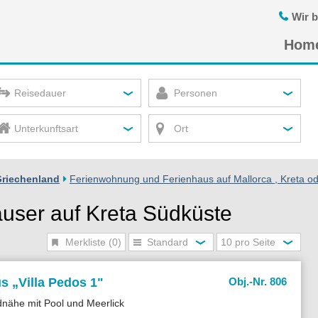
Wir b
Navigatio
Hom
übersprin
Reisedauer
Personen
Unterkunftsart
Ort
Griechenland
Ferienwohnung und Ferienhaus auf Mallorca , Kreta od
user auf Kreta Südküste
Merkliste (0)
Standard
10 pro Seite
s „
Villa Pedos 1"
Obj.-Nr. 806
ndnähe mit Pool und Meerlick