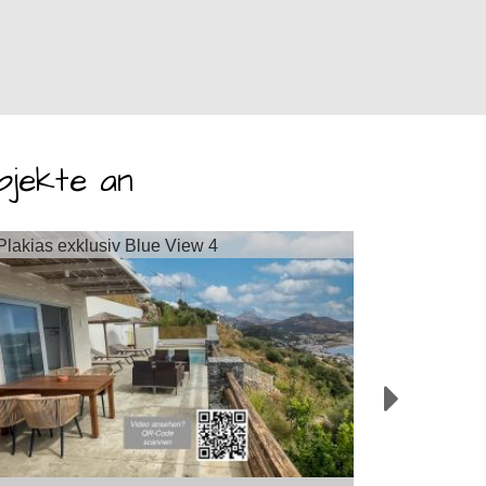
bjekte an
Plakias exklusiv Blue View 4
P
L