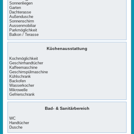
Sonnenliegen
Garten
Dachterasse
Außendusche
Sonnenschirm
Aussenmobiliar
Parkmöglichkeit
Balkon / Terasse
Küchenausstattung
Kochmöglichkeit
Geschirrhandtücher
Kaffeemaschine
Geschirrspülmaschine
Kühlschrank
Backofen
Wasserkocher
Mikrowelle
Gefrierschrank
Bad- & Sanitärbereich
WC
Handtücher
Dusche