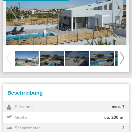
Beschreibung
Personen
max. 7
Größe
ca. 230 m²
Schlafzimmer
3