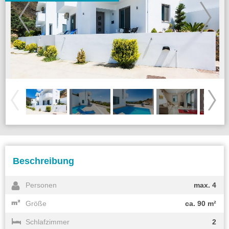
Beschreibung
Personen
max. 4
Größe
ca. 90 m²
Schlafzimmer
2