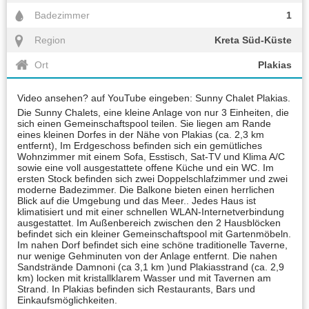
Badezimmer
1
Region
Kreta Süd-Küste
Ort
Plakias
Video ansehen? auf YouTube eingeben: Sunny Chalet Plakias.
Die Sunny Chalets, eine kleine Anlage von nur 3 Einheiten, die
sich einen Gemeinschaftspool teilen. Sie liegen am Rande
eines kleinen Dorfes in der Nähe von Plakias (ca. 2,3 km
entfernt), Im Erdgeschoss befinden sich ein gemütliches
Wohnzimmer mit einem Sofa, Esstisch, Sat-TV und Klima A/C
sowie eine voll ausgestattete offene Küche und ein WC. Im
ersten Stock befinden sich zwei Doppelschlafzimmer und zwei
moderne Badezimmer. Die Balkone bieten einen herrlichen
Blick auf die Umgebung und das Meer.. Jedes Haus ist
klimatisiert und mit einer schnellen WLAN-Internetverbindung
ausgestattet. Im Außenbereich zwischen den 2 Hausblöcken
befindet sich ein kleiner Gemeinschaftspool mit Gartenmöbeln.
Im nahen Dorf befindet sich eine schöne traditionelle Taverne,
nur wenige Gehminuten von der Anlage entfernt. Die nahen
Sandstrände Damnoni (ca 3,1 km )und Plakiasstrand (ca. 2,9
km) locken mit kristallklarem Wasser und mit Tavernen am
Strand. In Plakias befinden sich Restaurants, Bars und
Einkaufsmöglichkeiten.