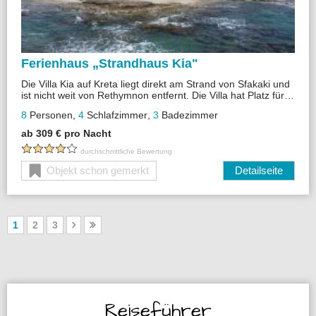
Ferienhaus „
Strandhaus Kia"
Die Villa Kia auf Kreta liegt direkt am Strand von Sfakaki und
ist nicht weit von Rethymnon entfernt. Die Villa hat Platz für 8
Personen .
8
Personen
,
4
Schlafzimmer
,
3
Badezimmer
ab 309 € pro Nacht
durchschnittliche Bewertung
Objekt schon gemerkt
Detailseite
1
2
3
Reiseführer