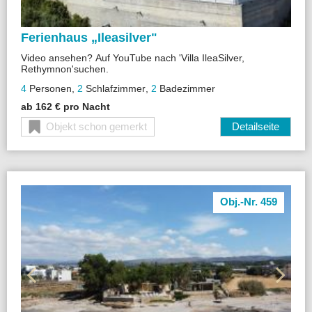
Ferienhaus „
Ileasilver"
Video ansehen? Auf YouTube nach 'Villa IleaSilver,
Rethymnon'suchen.
Moderne Ferienvilla mit Pool , Terrasse Meerblick auf Kreta
4
Personen
,
2
Schlafzimmer
,
2
Badezimmer
mit Pool, WLAN & Klimaanlage in ruhiger Lage nahe
Rethymno – ideal für Familien, Paare & Erholungssuchende.
ab 162 € pro Nacht
Jetzt buchen!
Objekt schon gemerkt
Detailseite
Obj.-Nr. 459