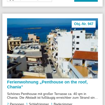
Obj.-Nr. 947
Ferienwohnung „
Penthouse on the roof,
Chania"
Schönes Penthouse mit großer Terrasse ca. 40 qm in
Chania. Die Altstadt ist fußläugig erreichber zum Strand sind
es nur ca. 50 m.
Das Penthouse verfügt über Klima A/C und Wlan
2
Personen
,
1
Schlafzimmer
,
1
Badezimmer