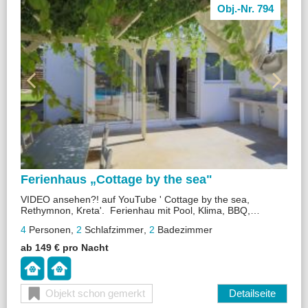
Obj.-Nr. 794
Ferienhaus „
Cottage by the sea"
VIDEO ansehen?! auf YouTube ' Cottage by the sea,
Rethymnon, Kreta'. Ferienhau mit Pool, Klima, BBQ,
Terrasse,Ca. 50 m vom Strand
4
Personen
,
2
Schlafzimmer
,
2
Badezimmer
ab 149 € pro Nacht
Objekt schon gemerkt
Detailseite