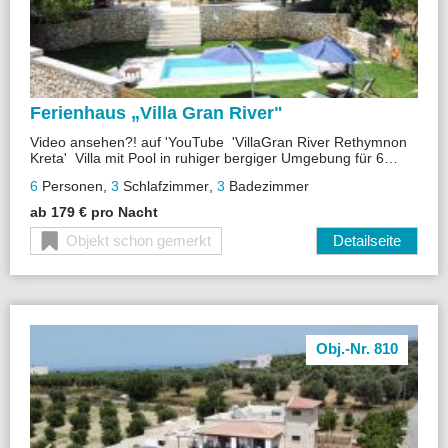
Ferienhaus „
Villa Gran River"
Video ansehen?! auf 'YouTube 'VillaGran River Rethymnon
Kreta' Villa mit Pool in ruhiger bergiger Umgebung für 6
Personen,mit A/C und Internet.
Sehr ruhige Lage!
6
Personen
,
3
Schlafzimmer
,
3
Badezimmer
ab 179 € pro Nacht
Objekt schon gemerkt
Detailseite
Obj.-Nr. 810