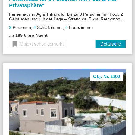
Privatsphäre"
Ferienhaus in Agia Trihara für bis zu 9 Personen mit Pool, 2
Gebäuden und ruhiger Lage – Strand ca. 5 km, Rethymnon
15 Minuten entfernt.
9
Personen
,
4
Schlafzimmer
,
4
Badezimmer
ab 189 € pro Nacht
Objekt schon gemerkt
Detailseite
Obj.-Nr. 1100