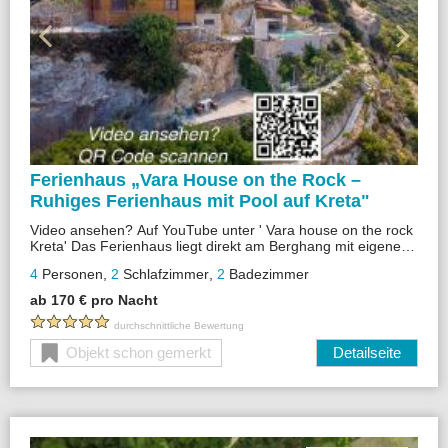
Ferienhaus „
Vara House on the Rock –
Ruhiges Ferienhaus mit Pool auf Kreta"
Video ansehen? Auf YouTube unter ' Vara house on the rock
Kreta' Das Ferienhaus liegt direkt am Berghang mit eigenen
Pool, Barbeque, Meerblick , Wlan, TV und A/C Klimaanlage.
4
Personen
,
2
Schlafzimmer
,
2
Badezimmer
ab 170 € pro Nacht
durchschnittliche Bewertung
Objekt schon gemerkt
Detailseite