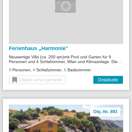
Ferienhaus „
Harmonie"
Neuwertige Villa (ca. 200 qm)mit Pool und Garten für 9
Personen und 4 Schlafzimmer, Wlan und Klimaanlage. Die
Villa liegt in der Nähe von Rethymnon . Zum nächsten Strand
9
Personen
,
4
Schlafzimmer
,
5
Badezimmer
Plantanes sind es ca. 2,5 km, nach Rethymnon Zentrum ca.
3 km
Objekt schon gemerkt
Detailseite
Obj.-Nr. 893