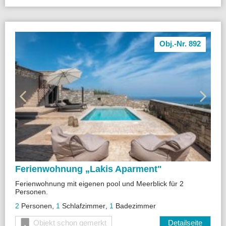
Obj.-Nr. 892
Ferienwohnung „
Lakis Aparment"
Ferienwohnung mit eigenen pool und Meerblick für 2
Personen.
2
Personen
,
1
Schlafzimmer
,
1
Badezimmer
Objekt schon gemerkt
Detailseite