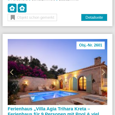
Objekt schon gemerkt
Detailseite
Obj.-Nr. 2601
Ferienhaus „
Villa Agia Trihara Kreta –
Ferienhaus für 9 Personen mit Pool & viel