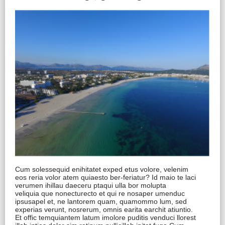
Cum solessequid enihitatet exped etus volore, velenim
eos reria volor atem quiaesto ber-feriatur? Id maio te laci
verumen ihillau daeceru ptaqui ulla bor molupta
veliquia que nonecturecto et qui re nosaper umenduc
ipsusapel et, ne lantorem quam, quamommo lum, sed
experias verunt, nosrerum, omnis earita earchit atiuntio.
Et offic temquiantem latum imolore puditis venduci llorest