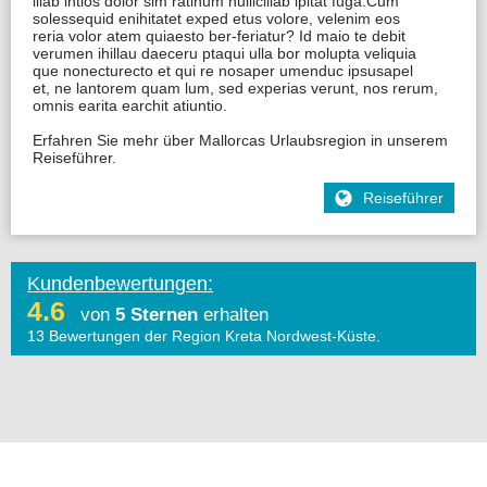
illab intios dolor sim ratinum nullicillab ipitat fuga.Cum
solessequid enihitatet exped etus volore, velenim eos
reria volor atem quiaesto ber-feriatur? Id maio te debit
verumen ihillau daeceru ptaqui ulla bor molupta veliquia
que nonecturecto et qui re nosaper umenduc ipsusapel
et, ne lantorem quam lum, sed experias verunt, nos rerum,
omnis earita earchit atiuntio.
Erfahren Sie mehr über Mallorcas Urlaubsregion in unserem
Reiseführer.
Reiseführer
Kundenbewertungen:
4.6
von
5 Sternen
erhalten
13
Bewertungen der Region Kreta Nordwest-Küste
.