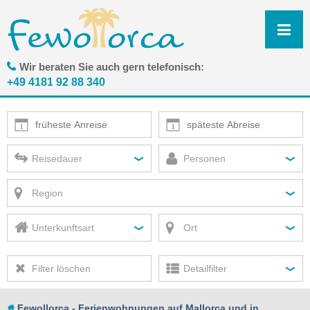
N
ü
Wir beraten Sie auch gern telefonisch:
+49 4181 92 88 340
Reisedauer
Personen
Region
Unterkunftsart
Ort
Filter löschen
Detailfilter
Fewollorca - Ferienwohnungen auf Mallorca und in