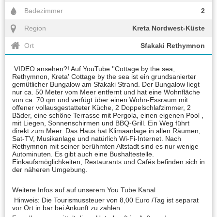
Badezimmer
2
Region
Kreta Nordwest-Küste
Ort
Sfakaki Rethymnon
VIDEO ansehen?! Auf YouTube ''Cottage by the sea,
Rethymnon, Kreta' Cottage by the sea ist ein grundsanierter
gemütlicher Bungalow am Sfakaki Strand. Der Bungalow liegt
nur ca. 50 Meter vom Meer entfernt und hat eine Wohnfläche
von ca. 70 qm und verfügt über einen Wohn-Essraum mit
offener vollausgestatteter Küche, 2 Doppelschlafzimmer, 2
Bäder, eine schöne Terrasse mit Pergola, einen eigenen Pool ,
mit Liegen, Sonnenschirmen und BBQ-Grill. Ein Weg führt
direkt zum Meer. Das Haus hat Klimaanlage in allen Räumen,
Sat-TV, Musikanlage und natürlich Wi-Fi-Internet. Nach
Rethymnon mit seiner berühmten Altstadt sind es nur wenige
Autominuten. Es gibt auch eine Bushaltestelle.
Einkaufsmöglichkeiten, Restaurants und Cafés befinden sich in
der näheren Umgebung.
Weitere Infos auf auf unserem You Tube Kanal
Hinweis: Die Tourismussteuer von 8,00 Euro /Tag ist separat
vor Ort in bar bei Ankunft zu zahlen.