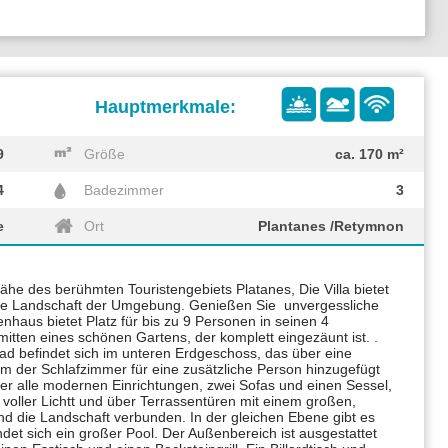
9
Größe
ca. 170 m²
4
Badezimmer
3
e
Ort
Plantanes /Retymnon
Nähe des berühmten Touristengebiets Platanes, Die Villa bietet
iche Landschaft der Umgebung. Genießen Sie unvergessliche
haus bietet Platz für bis zu 9 Personen in seinen 4
nmitten eines schönen Gartens, der komplett eingezäunt ist. .
d befindet sich im unteren Erdgeschoss, das über eine
em der Schlafzimmer für eine zusätzliche Person hinzugefügt
er alle modernen Einrichtungen, zwei Sofas und einen Sessel,
 voller Lichtt und über Terrassentüren mit einem großen,
und die Landschaft verbunden. In der gleichen Ebene gibt es
det sich ein großer Pool. Der Außenbereich ist ausgestattet