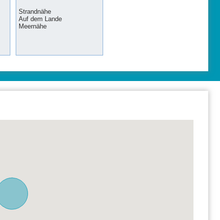
Strandnähe
Auf dem Lande
Meernähe