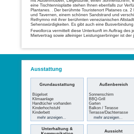
mit Außenmöbeln, Liegestühle, einen Sonnenschirm, ein
eine Tischtennisplatte stehen Ihnen ebenfalls zur Verf
Plantanes. . Der berühmte Touristenort Platanes ca. 2 
und Tavernen, einem schönen Sandstrand und verschi
Rethymno mit ihrer berühmten venezianischen Altstadt
Sehenswürdigkeiten. Es gibt auch eine Busverbindung 
Fewollorca vermittelt diese Unterkunft im Auftrag des 
Mietvertrag sowie alleiniger Leistungserbringer ist der
Ausstattung
Grundaustattung
Außenbereich
Bügelset
Sonnenschirm
Klimaanlage
BBQ-Grill
Handtücher vorhanden
Garten
Kinderhochstuhl
Balkon / Terasse
Kinderbett
Terrasse/Dachterrasse
Waschmaschine
Wäscheständer
Bettwäsche vorhanden
Babybett
Sonnenschutz
Sonnenliegen
Aussenmobiliar
Parkmöglichkeit
Außendusche
Swimmingpool
mehr anzeigen...
mehr anzeigen...
Unterhaltung &
Aussicht
Kommunikation