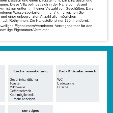
en Esstisch und einen Backsteingrill. Ein Billardtisch und
ügung. Diese Villa befindet sich in der Nähe vom Strand
km ist nur entfernt mit einer Vielzahl von Geschäften, Bars
edenen Wassersportarten. In nur 7 km erreichen Sie
 und einer unbegrenzten Anzahl aller möglichen
nach Rethymnon. Die Haltestelle ist nur 150m entfernt.
jeweiligen Eigentümers/Vermieters. Vertragspartner für den
 jeweilige Eigentümer/Vermieter.
Küchenausstattung
Bad- & Sanitärbereich
Geschirrhandtücher
WC
Toaster
Badewanne
Mikrowelle
Dusche
Gefrierschrank
Kochmöglichkeit
Küche
Wasserkocher
Kaffeemaschine
Geschirrspülmaschine
Kühlschrank
Backofen
mehr anzeigen...
sonstiges