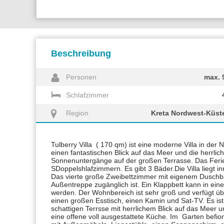
Beschreibung
Personen
max. 
Schlafzimmer
Region
Kreta Nordwest-Küst
Tulberry Villa ( 170 qm) ist eine moderne Villa in der 
einen fantastischen Blick auf das Meer und die herrl
Sonnenuntergänge auf der großen Terrasse. Das Ferien
SDoppelshlafzimmern. Es gibt 3 Bäder.Die Villa liegt i
Das vierte große Zweibettzimmer mit eigenem Duschba
Außentreppe zugänglich ist. Ein Klappbett kann in ein
werden. Der Wohnbereich ist sehr groß und verfügt üb
einen großen Esstisch, einen Kamin und Sat-TV. Es ist
schattigen Terrsse mit herrlichem Blick auf das Meer 
eine offene voll ausgestattete Küche. Im Garten befion