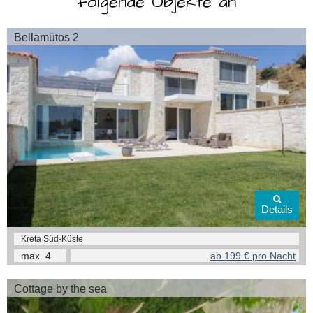
folgende Objekte an
Bellamütos 2
Details
Kreta Süd-Küste
max.
4
ab 199 € pro Nacht
Cottage by the sea