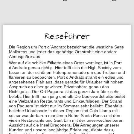
Reiseführer
Die Region um Port d´Andratx bezeichnet die westliche Seite
Mallorcas und jeder dazugehörige Ort strahlt eine andere
Atmosphäre aus.
Wer auf die schicke Etikette eines Ortes wert legt, ist in Port
d Andratx genau richtig. Hier trifft sich die High Society zum
Essen an der schönen Hafenpromenade um das Treiben und
flanieren zu beobachten. Port d Andratx strahlt ein edles und
angesehenes Flair aus, dass gerade für Urlauber mit hohem
Anspruch an einer gewissen Privatsphäre genau das
Richtige ist. Der Ort Paguera ist das ganze Jahr über sehr
belebt. Hier trifft man jung und alt. Die Boulevardstraße bietet
eine Vielzahl an Restaurants und Einkaufsläden. Der Strand
von Paguera ist nicht nur im Sommer sehr beliebt. Ebenfalls
beliebte Urlaubsorte in dieser Region sind Cala Llamp mit
seiner wunderbaren maritimen Ruhe, Santa Ponsa mit den
vielen Restaurants und Sant Elm mit der unverwechselbaren
Aussicht auf die Insel Dragonera. Die Anregungen unserer
Kunden und unsere langjährige Erfahrung, diente dazu,