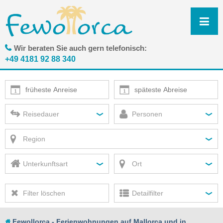
N
ü
Wir beraten Sie auch gern telefonisch:
+49 4181 92 88 340
Reisedauer
Personen
Region
Unterkunftsart
Ort
Filter löschen
Detailfilter
Fewollorca - Ferienwohnungen auf Mallorca und in