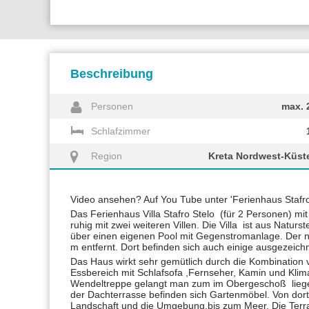
Beschreibung
Personen
max. 
Schlafzimmer
Region
Kreta Nordwest-Küst
Video ansehen? Auf You Tube unter 'Ferienhaus Stafr
Das Ferienhaus Villa Stafro Stelo (für 2 Personen) mit
ruhig mit zwei weiteren Villen. Die Villa ist aus Natur
über einen eigenen Pool mit Gegenstromanlage. Der n
m entfernt. Dort befinden sich auch einige ausgezeich
Das Haus wirkt sehr gemütlich durch die Kombination 
Essbereich mit Schlafsofa ,Fernseher, Kamin und Klim
Wendeltreppe gelangt man zum im Obergeschoß lieg
der Dachterrasse befinden sich Gartenmöbel. Von dort
Landschaft und die Umgebung,bis zum Meer. Die Terra