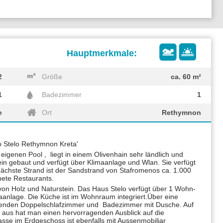
2
Größe
ca. 60 m²
1
Badezimmer
1
e
Ort
Rethymnon
o Stelo Rethymnon Kreta'
 eigenen Pool , liegt in einem Olivenhain sehr ländlich und
stein gebaut und verfügt über Klimaanlage und Wlan. Sie verfügt
ächste Strand ist der Sandstrand von Stafromenos ca. 1.000
nete Restaurants.
von Holz und Naturstein. Das Haus Stelo verfügt über 1 Wohn-
aanlage. Die Küche ist im Wohnraum integriert.Über eine
enden Doppelschlafzimmer und Badezimmer mit Dusche. Auf
 aus hat man einen hervorragenden Ausblick auf die
sse im Erdgeschoss ist ebenfalls mit Aussenmobiliar