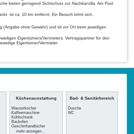
sche bieten genügend Sichtschutz zur Nachbarvilla. Am Pool
ts ist ca. 10 km entfernt. Ein Besuch lohnt sich..
ag (Angabe ohne Gewähr) und ist vor Ort beim jeweiligen
jeweiligen Eigentümers/Vermieters. Vertragspartner für den
 jeweilige Eigentümer/Vermieter.
Küchenausstattung
Bad- & Sanitärbereich
Wasserkocher
Dusche
Kaffeemaschine
WC
Kühlschrank
Backofen
Geschirrhandtücher
Toaster
Mikrowelle
Kochmöglichkeit
mehr anzeigen...