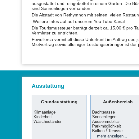
ausgestattet und eingebettet in einem Garten. Die Bü
sind Sonnenliegen vorhanden.
Die Altstadt von Rethymnon mit seinen vielen Restauran
Weitere Infos auf auf unserem You Tube Kanal
Die Tourismussteuer beträgt derzeit ca. 15,00 € pro T
Vermieter zu entrichten.
Fewollorca vermittelt diese Unterkunft im Auftrag des 
Mietvertrag sowie alleiniger Leistungserbringer ist der
Ausstattung
Grundaustattung
Außenbereich
Klimaanlage
Dachterasse
Kinderbett
Sonnenliegen
Wäscheständer
Aussenmobiliar
Parkmöglichkeit
Balkon / Terasse
Swimmingpool
BBQ-Grill
Garten
mehr anzeigen...