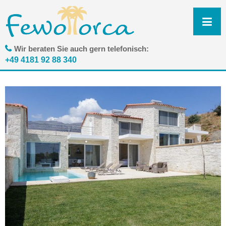
N
ü
Wir beraten Sie auch gern telefonisch:
+49 4181 92 88 340