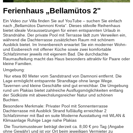
Ferienhaus „Bellamütos 2"
Ein Video zur Villa finden Sie auf YouTube – suchen Sie einfach
nach „Bellamütos Damnoni Kreta“. Dieses stilvolle Reihenhaus
bietet ideale Voraussetzungen für einen entspannten Urlaub in
Strandnähe. Der private Pool mit Terrasse lädt zum Verweilen ein,
während die Dachterrasse zusätzlichen Raum mit schönem
Ausblick bietet. Im Innenbereich erwartet Sie ein moderner Wohn-
und Essbereich mit offener Küche sowie zwei komfortable
Schlafzimmer jeweils mit eigenem Bad. Die durchdachte
Raumaufteilung macht das Haus besonders attraktiv für Paare oder
kleine Familien.
Umgebung:
Nur etwa 80 Meter vom Sandstrand von Damnoni entfernt. Die
Lage ermöglicht entspannte Strandtage ohne lange Wege.
Tavernen und kleine Geschäfte sind gut erreichbar. Die Umgebung
rund um Plakias bietet zahlreiche Ausflugsmöglichkeiten entlang
der Südküste mit abwechslungsreicher Natur und schönen
Buchten.
Besondere Merkmale: Privater Pool mit Sonnenterrasse
Dachterrasse mit Ausblick Strand fußläufig erreichbar 2
Schlafzimmer mit Bad en suite Moderne Ausstattung mit WLAN &
Klimaanlage Ruhige Lage nahe Plakias
Die Tourismussteuer beträgt derzeit ca. 8,00 € pro Tag (Angabe
ohne Gewähr) und ist vor Ort beim jeweiligen Vermieter zu