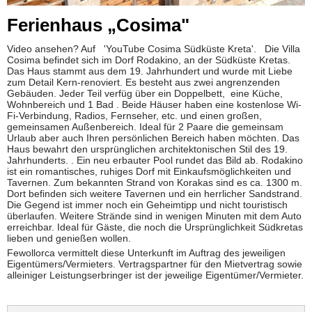
Ferienhaus „Cosima"
Video ansehen? Auf 'YouTube Cosima Südküste Kreta'. Die Villa
Cosima befindet sich im Dorf Rodakino, an der Südküste Kretas.
Das Haus stammt aus dem 19. Jahrhundert und wurde mit Liebe
zum Detail Kern-renoviert. Es besteht aus zwei angrenzenden
Gebäuden. Jeder Teil verfüg über ein Doppelbett, eine Küche,
Wohnbereich und 1 Bad . Beide Häuser haben eine kostenlose Wi-
Fi-Verbindung, Radios, Fernseher, etc. und einen großen,
gemeinsamen Außenbereich. Ideal für 2 Paare die gemeinsam
Urlaub aber auch Ihren persönlichen Bereich haben möchten. Das
Haus bewahrt den ursprünglichen architektonischen Stil des 19.
Jahrhunderts. . Ein neu erbauter Pool rundet das Bild ab. Rodakino
ist ein romantisches, ruhiges Dorf mit Einkaufsmöglichkeiten und
Tavernen. Zum bekannten Strand von Korakas sind es ca. 1300 m.
Dort befinden sich weitere Tavernen und ein herrlicher Sandstrand.
Die Gegend ist immer noch ein Geheimtipp und nicht touristisch
überlaufen. Weitere Strände sind in wenigen Minuten mit dem Auto
erreichbar. Ideal für Gäste, die noch die Ursprünglichkeit Südkretas
lieben und genießen wollen.
Fewollorca vermittelt diese Unterkunft im Auftrag des jeweiligen
Eigentümers/Vermieters. Vertragspartner für den Mietvertrag sowie
alleiniger Leistungserbringer ist der jeweilige Eigentümer/Vermieter.