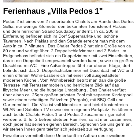
Ferienhaus „Villa Pedos 1"
Pedos 2 ist eines von 2 neuerbauten Chalets am Rande des Dorfes
Sellia, nur wenige Kilometer den bekannten Touristenort Plakias
und dem herrlichen Strand Soudabay entfernt. In ca. 200 m
Entfernung befinden sich im Dorf Supermärkte und schöne
Tavernen .Nach Plakias und den Strände erreicht man mit dem
Auto in ca. 7 Minuten . Das Chalet Pedos 2 hat eine Größe von ca
80 qm und verfügt über 2 Doppelschlafzimmer und 2 Bäder. Im
Erdgeschoss befindet sich ein Doppelzimmer mit zwei Einzelbetten,
das in ein Doppelbett umgewandelt werden kann, sowie ein großes
Duschbad mitWC . Eine Außentreppe führt zur oberen Etage, dort
befindet sich das 2. Doppelschlafzimmer mit Duschbad mit WC und
einen offenen Wohn-Essbereich mit einer voll ausgestatteter
modernen Küche . Vom Wohnbereich betritt man dan die große
Terrasse mit Terrassenmöbeln und herrlichem Blick auf das
libysche Meer und die hügelige Umgebung . Das Chalet verfügt
über einen ca. 25qm großen privaten Pool mit separten Kinderpool
sowie einem schattigen Plätzchen (Pergola), mit BBQ Grill und
Gartenmöbel . Die Villa ist voll klimatisiert und bietet kostenfreies
WLAN und Sateliten-TV sowie einen eigenen Parkplatz. Es können
auch beide Chalets Pedos 1 und Pedos 2 zusammen gemietet
werden e. B. für 2 befreundeteten Familien, so ist man zusammen,
doch jeder hat seinen eigenen Bereich. Sprechen Sie uns gern an,
wir stehen Ihnen gern telefonisch jederzeit zur Verfügung.
Fewollorca vermittelt diese Unterkunft im Auftrag des jeweiligen