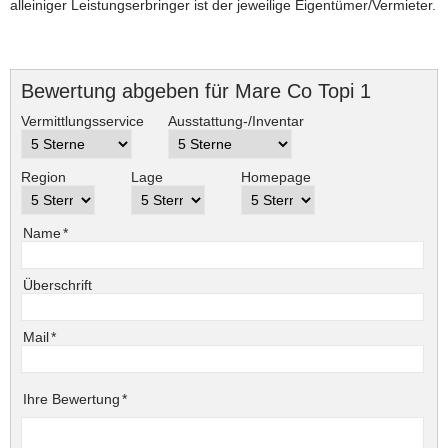
alleiniger Leistungserbringer ist der jeweilige Eigentümer/Vermieter.
Bewertung abgeben für Mare Co Topi 1
Vermittlungsservice
Ausstattung-/Inventar
Region
Lage
Homepage
Pflichtfeld
Name
*
Überschrift
Pflichtfeld
Mail
*
Pflichtfeld
Ihre Bewertung
*