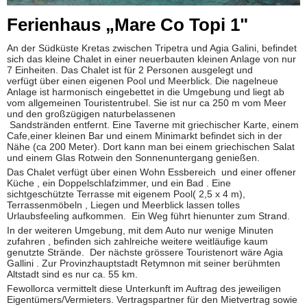
Ferienhaus „Mare Co Topi 1"
An der Südküste Kretas zwischen Tripetra und Agia Galini, befindet
sich das kleine Chalet in einer neuerbauten kleinen Anlage von nur
7 Einheiten. Das Chalet ist für 2 Personen ausgelegt und
verfügt über einen eigenen Pool und Meerblick. Die nagelneue
Anlage ist harmonisch eingebettet in die Umgebung und liegt ab
vom allgemeinen Touristentrubel. Sie ist nur ca 250 m vom Meer
und den großzügigen naturbelassenen
Sandstränden entfernt. Eine Taverne mit griechischer Karte, einem
Cafe,einer kleinen Bar und einem Minimarkt befindet sich in der
Nähe (ca 200 Meter). Dort kann man bei einem griechischen Salat
und einem Glas Rotwein den Sonnenuntergang genießen.
Das Chalet verfügt über einen Wohn Essbereich und einer offener
Küche , ein Doppelschlafzimmer, und ein Bad . Eine
sichtgeschützte Terrasse mit eigenem Pool( 2,5 x 4 m),
Terrassenmöbeln , Liegen und Meerblick lassen tolles
Urlaubsfeeling aufkommen. Ein Weg führt hienunter zum Strand.
In der weiteren Umgebung, mit dem Auto nur wenige Minuten
zufahren , befinden sich zahlreiche weitere weitläufige kaum
genutzte Strände. Der nächste grössere Touristenort wäre Agia
Gallini . Zur Provinzhauptstadt Retymnon mit seiner berühmten
Altstadt sind es nur ca. 55 km.
Fewollorca vermittelt diese Unterkunft im Auftrag des jeweiligen
Eigentümers/Vermieters. Vertragspartner für den Mietvertrag sowie