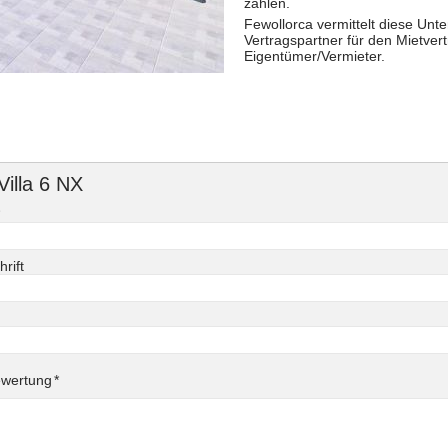
zahlen.
Fewollorca vermittelt diese Unte
Vertragspartner für den Mietvertr
Eigentümer/Vermieter.
illa 6 NX
eld
*
rift
eld
eld
ewertung
*