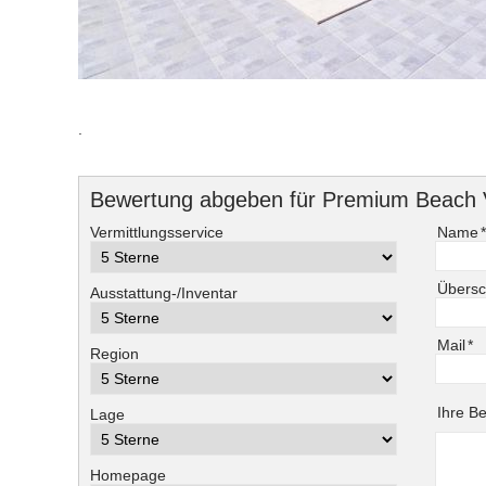
.
Bewertung abgeben für Premium Beach V
Pflichtf
Vermittlungsservice
Name
Übersch
Ausstattung-/Inventar
Pflichtf
Mail
*
Region
Pflichtf
Ihre B
Lage
Homepage