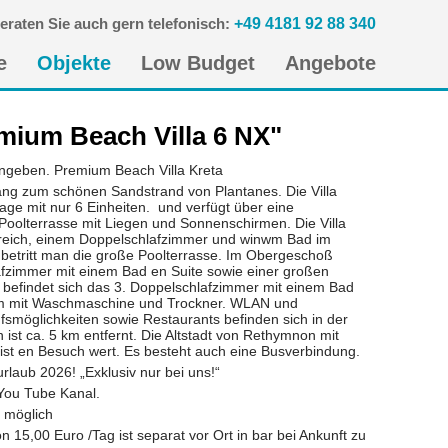
eraten Sie auch gern telefonisch:
+49 4181 92 88 340
n
e
Objekte
Low Budget
Angebote
gen
mium Beach Villa 6 NX"
ngeben. Premium Beach Villa Kreta
ang zum schönen Sandstrand von Plantanes. Die Villa
nlage mit nur 6 Einheiten. und verfügt über eine
Poolterrasse mit Liegen und Sonnenschirmen. Die Villa
reich, einem Doppelschlafzimmer und winwm Bad im
etritt man die große Poolterrasse. Im Obergeschoß
afzimmer mit einem Bad en Suite sowie einer großen
befindet sich das 3. Doppelschlafzimmer mit einem Bad
m mit Waschmaschine und Trockner. WLAN und
smöglichkeiten sowie Restaurants befinden sich in der
t ca. 5 km entfernt. Die Altstadt von Rethymnon mit
ist en Besuch wert. Es besteht auch eine Busverbindung.
laub 2026! „Exklusiv nur bei uns!“
You Tube Kanal.
t möglich
 15,00 Euro /Tag ist separat vor Ort in bar bei Ankunft zu