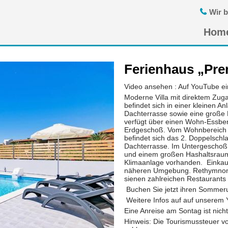
Wir b
Navigatio
Hom
übersprin
Ferienhaus „Pre
Video ansehen : Auf YouTube ei
Moderne Villa mit direktem Zug
befindet sich in einer kleinen A
Dachterrasse sowie eine große 
verfügt über einen Wohn-Essbe
Erdgeschoß. Vom Wohnbereich b
befindet sich das 2. Doppelschl
Dachterrasse. Im Untergeschoß 
und einem großen Hashaltsrau
Klimaanlage vorhanden. Einkauf
näheren Umgebung. Rethymnon is
sienen zahlreichen Restaurants 
Buchen Sie jetzt ihren Sommerur
Weitere Infos auf auf unserem 
Eine Anreise am Sontag ist nich
Hinweis: Die Tourismussteuer von