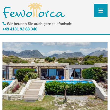
N
ü
Wir beraten Sie auch gern telefonisch:
+49 4181 92 88 340