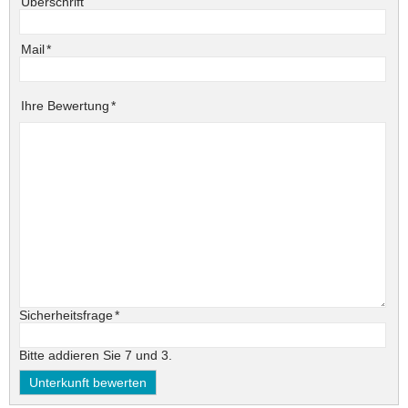
Überschrift
Pflichtfeld
Mail
*
Pflichtfeld
Ihre Bewertung
*
Pflichtfeld
Sicherheitsfrage
*
Bitte addieren Sie 7 und 3.