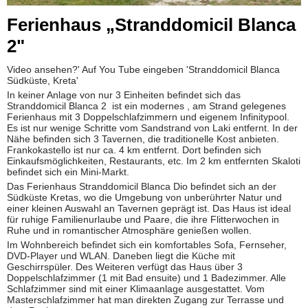
Ferienhaus „Stranddomicil Blanca
2"
Video ansehen?' Auf You Tube eingeben 'Stranddomicil Blanca
Südküste, Kreta'
In keiner Anlage von nur 3 Einheiten befindet sich das
Stranddomicil Blanca 2 ist ein modernes , am Strand gelegenes
Ferienhaus mit 3 Doppelschlafzimmern und eigenem Infinitypool.
Es ist nur wenige Schritte vom Sandstrand von Laki entfernt. In der
Nähe befinden sich 3 Tavernen, die traditionelle Kost anbieten.
Frankokastello ist nur ca. 4 km entfernt. Dort befinden sich
Einkaufsmöglichkeiten, Restaurants, etc. Im 2 km entfernten Skaloti
befindet sich ein Mini-Markt.
Das Ferienhaus Stranddomicil Blanca Dio befindet sich an der
Südküste Kretas, wo die Umgebung von unberührter Natur und
einer kleinen Auswahl an Tavernen geprägt ist. Das Haus ist ideal
für ruhige Familienurlaube und Paare, die ihre Flitterwochen in
Ruhe und in romantischer Atmosphäre genießen wollen.
Im Wohnbereich befindet sich ein komfortables Sofa, Fernseher,
DVD-Player und WLAN. Daneben liegt die Küche mit
Geschirrspüler. Des Weiteren verfügt das Haus über 3
Doppelschlafzimmer (1 mit Bad ensuite) und 1 Badezimmer. Alle
Schlafzimmer sind mit einer Klimaanlage ausgestattet. Vom
Masterschlafzimmer hat man direkten Zugang zur Terrasse und