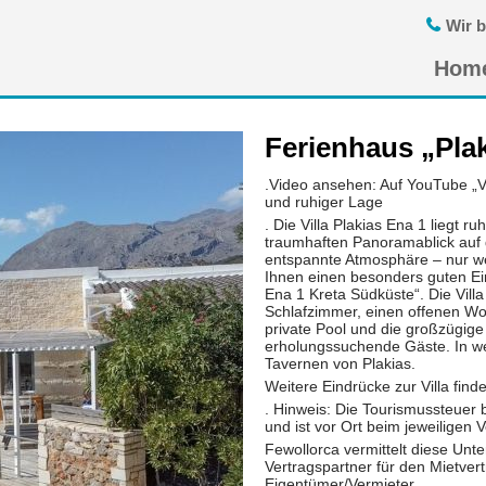
Wir b
Navigatio
Hom
übersprin
Ferienhaus „Pla
.Video ansehen: Auf YouTube „Vil
und ruhiger Lage
. Die Villa Plakias Ena 1 liegt r
traumhaften Panoramablick auf 
entspannte Atmosphäre – nur wen
Ihnen einen besonders guten Ein
Ena 1 Kreta Südküste“. Die Villa
Schlafzimmer, einen offenen W
private Pool und die großzügige
erholungssuchende Gäste. In we
Tavernen von Plakias.
Weitere Eindrücke zur Villa fi
. Hinweis: Die Tourismussteuer 
und ist vor Ort beim jeweiligen V
Fewollorca vermittelt diese Unte
Vertragspartner für den Mietvertr
Eigentümer/Vermieter.