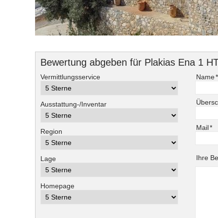
Bewertung abgeben für Plakias Ena 1 H
Pflichtf
Vermittlungsservice
Name
Übersch
Ausstattung-/Inventar
Pflichtf
Mail
*
Region
Pflichtf
Ihre B
Lage
Homepage