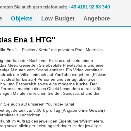
eraten Sie auch gern telefonisch:
+49 4181 92 88 340
n
e
Objekte
Low Budget
Angebote
gen
kias Ena 1 HTG"
la Ena 1 – Plakias / Kreta“ mit privatem Pool, Meerblick
uhig oberhalb der Bucht von Plakias und bietet einen
das Meer. Genießen Sie absolute Privatsphäre und eine
ige Minuten vom Strand entfernt. Ein Video vermittelt
druck der Villa – einfach auf YouTube eingeben: „Plakias
 ist ideal für bis zu 4 Personen und verfügt über zwei
ohn- und Essbereich sowie eine moderne Küche. Der
 Terrasse machen dieses Objekt besonders attraktiv für
nigen Minuten erreichen Sie den Sandstrand und die
nden Sie auch auf unserem YouTube-Kanal
beträgt derzeit ca. 8,00 € pro Tag (Angabe ohne Gewähr)
ermieter zu entrichten.
rkunft im Auftrag des jeweiligen Eigentümers/Vermieters.
ag sowie alleiniger Leistungserbringer ist der jeweilige