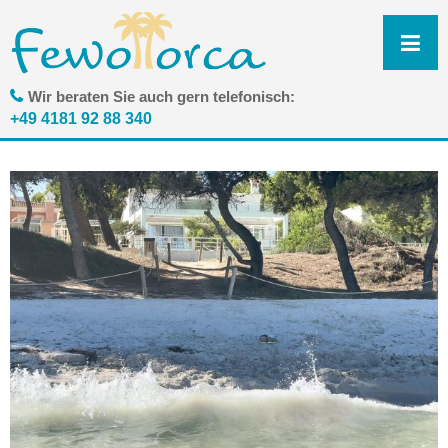
N
ü
Wir beraten Sie auch gern telefonisch:
+49 4181 92 88 340