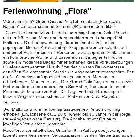
Ferienwohnung „Flora"
Video ansehen? Geben Sie auf YouTube einfach „Flora Cala
Ratjada“ ein oder scannen Sie den QR-Code in den Bildern.
Dieses Feriendomizil verbindet eine ruhige Lage in Cala Ratjada
mit der Nähe zum Meer und dem mediterranen Lebensgefühl
Mallorcas. Die Ferienwohnung Flora befindet sich in einer
gepflegten, kleinen Anlage mit großzügigem Gemeinschaftspool
und bietet Platz für bis zu 4 Personen. Zwei separate Schlafzimmer,
ein komfortabler Wohn- und Essbereich mit integrierter Küche
sowie ein modernes Badezimmer schaffen ideale Voraussetzungen
für einen entspannten Urlaub. Von der privaten Balkonterrasse
genießen Sie entspannte Stunden in angenehmer Atmosphäre. Der
große Gemeinschaftspool lädt in den warmen Monaten zu
erfrischenden Momenten ein. Der Strand Cala Guya ist nur ca. 550
Meter entfernt, ebenso erreichen Sie Hafen, Restaurants und die
Promenade bequem zu Fuß. Die Lage verbindet Erholung mit
kurzen Wegen zu den schönsten Plätzen von Cala Ratjada.
Hinweis:
Auf Mallorca wird eine Tourismussteuer pro Person und Tag
erhoben (Erwachsene ca. 2,20 €, Kinder bis 16 Jahre in der Regel
frei – Angaben ohne Gewähr). Die Abgabe ist vor Ort beim
jeweiligen Vermieter zu entrichte
Fewollorca vermittelt diese Unterkunft im Auftrag des jeweiligen
Eigentümers/Vermieters. Vertragspartner für den Mietvertrag sowie