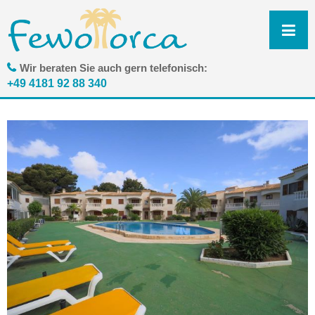
N
ü
Wir beraten Sie auch gern telefonisch:
+49 4181 92 88 340