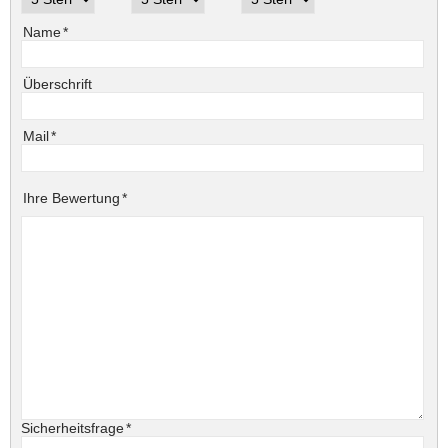
Pflichtfeld
Name
*
Überschrift
Pflichtfeld
Mail
*
Pflichtfeld
Ihre Bewertung
*
Pflichtfeld
Sicherheitsfrage
*