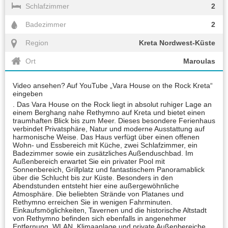
Schlafzimmer
2
Badezimmer
2
Region
Kreta Nordwest-Küste
Ort
Maroulas
Video ansehen? Auf YouTube „Vara House on the Rock Kreta“
eingeben
. Das Vara House on the Rock liegt in absolut ruhiger Lage an
einem Berghang nahe Rethymno auf Kreta und bietet einen
traumhaften Blick bis zum Meer. Dieses besondere Ferienhaus
verbindet Privatsphäre, Natur und moderne Ausstattung auf
harmonische Weise. Das Haus verfügt über einen offenen
Wohn- und Essbereich mit Küche, zwei Schlafzimmer, ein
Badezimmer sowie ein zusätzliches Außenduschbad. Im
Außenbereich erwartet Sie ein privater Pool mit
Sonnenbereich, Grillplatz und fantastischem Panoramablick
über die Schlucht bis zur Küste. Besonders in den
Abendstunden entsteht hier eine außergewöhnliche
Atmosphäre. Die beliebten Strände von Platanes und
Rethymno erreichen Sie in wenigen Fahrminuten.
Einkaufsmöglichkeiten, Tavernen und die historische Altstadt
von Rethymno befinden sich ebenfalls in angenehmer
Entfernung. WLAN, Klimaanlage und private Außenbereiche