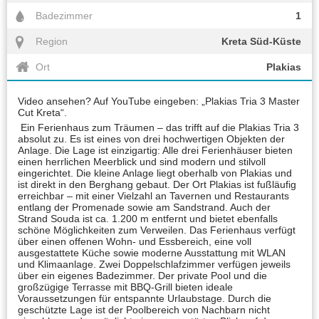
Badezimmer
1
Region
Kreta Süd-Küste
Ort
Plakias
Video ansehen? Auf YouTube eingeben: „Plakias Tria 3 Master
Cut Kreta“.
Ein Ferienhaus zum Träumen – das trifft auf die Plakias Tria 3
absolut zu. Es ist eines von drei hochwertigen Objekten der
Anlage. Die Lage ist einzigartig: Alle drei Ferienhäuser bieten
einen herrlichen Meerblick und sind modern und stilvoll
eingerichtet. Die kleine Anlage liegt oberhalb von Plakias und
ist direkt in den Berghang gebaut. Der Ort Plakias ist fußläufig
erreichbar – mit einer Vielzahl an Tavernen und Restaurants
entlang der Promenade sowie am Sandstrand. Auch der
Strand Souda ist ca. 1.200 m entfernt und bietet ebenfalls
schöne Möglichkeiten zum Verweilen. Das Ferienhaus verfügt
über einen offenen Wohn- und Essbereich, eine voll
ausgestattete Küche sowie moderne Ausstattung mit WLAN
und Klimaanlage. Zwei Doppelschlafzimmer verfügen jeweils
über ein eigenes Badezimmer. Der private Pool und die
großzügige Terrasse mit BBQ-Grill bieten ideale
Voraussetzungen für entspannte Urlaubstage. Durch die
geschützte Lage ist der Poolbereich von Nachbarn nicht