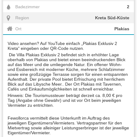
Badezimmer
2
Region
Kreta Süd-Küste
Ort
Plakias
Video ansehen? Auf YouTube einfach „Plakias Exklusiv 2
Kreta“ eingeben oder QR-Code nutzen.
Die Villa Plakias Exklusiv 2 befindet sich in erhöhter Lage
oberhalb von Plakias und bietet einen beeindruckenden Blick
auf das Meer und die umliegende Natur. Ein offener Wohn-
und Essbereich mit moderner Küche, mehrere Schlafzimmer
sowie eine großzügige Terrasse sorgen für einen entspannten
Aufenthalt. Der private Pool bietet Erfrischung mit herrlichem
Blick auf das Libysche Meer.. Der Ort Plakias mit Tavernen,
Cafés und Einkaufsmöglichkeiten ist schnell erreichbar.
Hinweis: Die Tourismussteuer beträgt derzeit ca. 8,00 € pro
Tag (Angabe ohne Gewähr) und ist vor Ort beim jeweiligen
Vermieter zu entrichten.
Fewollorca vermittelt diese Unterkunft im Auftrag des
jeweiligen Eigentümers/Vermieters. Vertragspartner für den
Mietvertrag sowie alleiniger Leistungserbringer ist der jeweilige
Eigentümer/Vermieter.