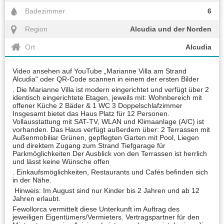
Badezimmer
6
Region
Alcudia und der Norden
Ort
Alcudia
Video ansehen auf YouTube „Marianne Villa am Strand
Alcudia“ oder QR-Code scannen in einem der ersten Bilder
. Die Marianne Villa ist modern eingerichtet und verfügt über 2
identisch eingerichtete Etagen, jeweils mit: Wohnbereich mit
offener Küche 2 Bäder & 1 WC 3 Doppelschlafzimmer
Insgesamt bietet das Haus Platz für 12 Personen.
Vollausstattung mit SAT-TV, WLAN und Klimaanlage (A/C) ist
vorhanden. Das Haus verfügt außerdem über: 2 Terrassen mit
Außenmobiliar Grünen, gepflegten Garten mit Pool, Liegen
und direktem Zugang zum Strand Tiefgarage für
Parkmöglichkeiten Der Ausblick von den Terrassen ist herrlich
und lässt keine Wünsche offen
. Einkaufsmöglichkeiten, Restaurants und Cafés befinden sich
in der Nähe.
Hinweis: Im August sind nur Kinder bis 2 Jahren und ab 12
Jahren erlaubt.
Fewollorca vermittelt diese Unterkunft im Auftrag des
jeweiligen Eigentümers/Vermieters. Vertragspartner für den