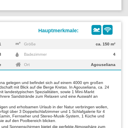
1
Größe
ca. 150 m²
3
Badezimmer
4
e
Ort
Agouseliana
ana gelegen und befindet sich auf einem 4000 qm großen
schaft mit Blick auf die Berge Kretas. In Agouseliana, ca. 24
 landestypischen Spezialitäten, sowie 1 Mini-Markt
t mehrere Sandstrände zum Relaxen und eine Auswahl an
uhigen und erholsamen Urlaub in der Natur verbringen wollen,
rfügt über 3 Doppelschlafzimmer und 1 Schlafgalerie für 4
Kamin, Fernseher und Stereo-Musik-System, 1 Küche und
e auf den Poolbereich blicken.
 und Sonnenschirmen bietet die perfekte Atmosphäre zum