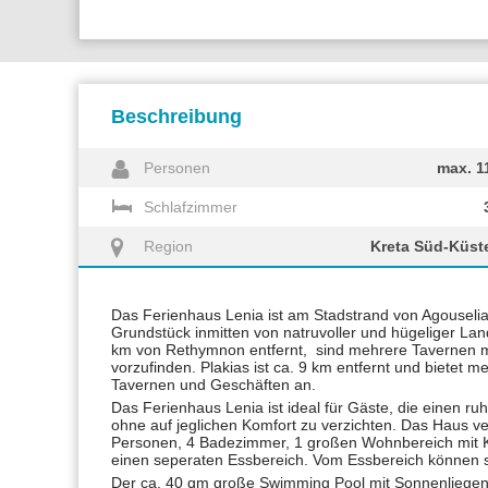
Beschreibung
Personen
max. 1
Schlafzimmer
Region
Kreta Süd-Küst
Das Ferienhaus Lenia ist am Stadstrand von Agouseli
Grundstück inmitten von natruvoller und hügeliger Land
km von Rethymnon entfernt, sind mehrere Tavernen mit
vorzufinden. Plakias ist ca. 9 km entfernt und biete
Tavernen und Geschäften an.
Das Ferienhaus Lenia ist ideal für Gäste, die einen r
ohne auf jeglichen Komfort zu verzichten. Das Haus ve
Personen, 4 Badezimmer, 1 großen Wohnbereich mit 
einen seperaten Essbereich. Vom Essbereich können si
Der ca. 40 qm große Swimming Pool mit Sonnenliegen