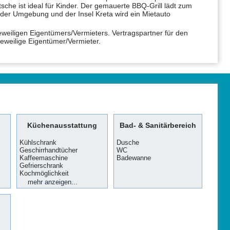
sche ist ideal für Kinder. Der gemauerte BBQ-Grill lädt zum
der Umgebung und der Insel Kreta wird ein Mietauto
jeweiligen Eigentümers/Vermieters. Vertragspartner für den
 jeweilige Eigentümer/Vermieter.
Küchenausstattung
Bad- & Sanitärbereich
Kühlschrank
Dusche
Geschirrhandtücher
WC
Kaffeemaschine
Badewanne
Gefrierschrank
Kochmöglichkeit
Toaster
Geschirrspülmaschine
mehr anzeigen...