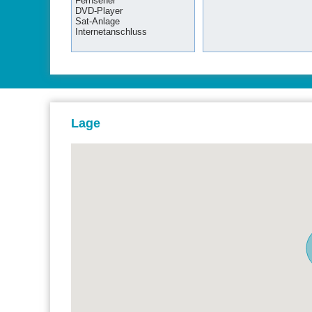
Fernseher
DVD-Player
Sat-Anlage
Internetanschluss
Lage