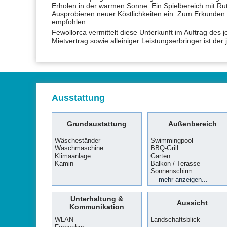
Erholen in der warmen Sonne. Ein Spielbereich mit Rut
Ausprobieren neuer Köstlichkeiten ein. Zum Erkunden 
empfohlen.
Fewollorca vermittelt diese Unterkunft im Auftrag des 
Mietvertrag sowie alleiniger Leistungserbringer ist der
Ausstattung
Grundaustattung
Außenbereich
Wäscheständer
Swimmingpool
Waschmaschine
BBQ-Grill
Klimaanlage
Garten
Kamin
Balkon / Terasse
Sonnenschirm
Aussenmobiliar
Parkmöglichkeit
mehr anzeigen...
Unterhaltung &
Aussicht
Kommunikation
WLAN
Landschaftsblick