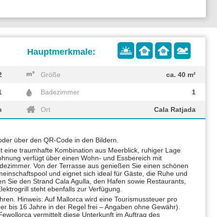
2
Größe
ca. 40 m²
1
Badezimmer
1
n
Ort
Cala Ratjada
oder über den QR-Code in den Bildern.
t eine traumhafte Kombination aus Meerblick, ruhiger Lage
ohnung verfügt über einen Wohn- und Essbereich mit
adezimmer. Von der Terrasse aus genießen Sie einen schönen
einschaftspool und eignet sich ideal für Gäste, die Ruhe und
n Sie den Strand Cala Agulla, den Hafen sowie Restaurants,
ktrogrill steht ebenfalls zur Verfügung.
hren. Hinweis: Auf Mallorca wird eine Tourismussteuer pro
r bis 16 Jahre in der Regel frei – Angaben ohne Gewähr).
Fewollorca vermittelt diese Unterkunft im Auftrag des