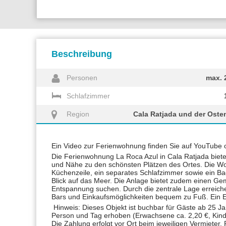
Beschreibung
Personen
max. 
Schlafzimmer
Region
Cala Ratjada und der Oste
Ein Video zur Ferienwohnung finden Sie auf YouTube 
Die Ferienwohnung La Roca Azul in Cala Ratjada biete
und Nähe zu den schönsten Plätzen des Ortes. Die W
Küchenzeile, ein separates Schlafzimmer sowie ein B
Blick auf das Meer. Die Anlage bietet zudem einen Gem
Entspannung suchen. Durch die zentrale Lage erreiche
Bars und Einkaufsmöglichkeiten bequem zu Fuß. Ein Ele
Hinweis: Dieses Objekt ist buchbar für Gäste ab 25 Ja
Person und Tag erhoben (Erwachsene ca. 2,20 €, Kinde
Die Zahlung erfolgt vor Ort beim jeweiligen Vermieter. 