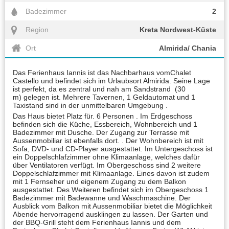
Badezimmer
2
Region
Kreta Nordwest-Küste
Ort
Almirida/ Chania
Das Ferienhaus Iannis ist das Nachbarhaus vomChalet
Castello und befindet sich im Urlaubsort Almirida. Seine Lage
ist perfekt, da es zentral und nah am Sandstrand (30
m) gelegen ist. Mehrere Tavernen, 1 Geldautomat und 1
Taxistand sind in der unmittelbaren Umgebung .
Das Haus bietet Platz für. 6 Personen . Im Erdgeschoss
befinden sich die Küche, Essbereich, Wohnbereich und 1
Badezimmer mit Dusche. Der Zugang zur Terrasse mit
Aussenmobiliar ist ebenfalls dort. . Der Wohnbereich ist mit
Sofa, DVD- und CD-Player ausgestattet. Im Untergeschoss ist
ein Doppelschlafzimmer ohne Klimaanlage, welches dafür
über Ventilatoren verfügt. Im Obergeschoss sind 2 weitere
Doppelschlafzimmer mit Klimaanlage. Eines davon ist zudem
mit 1 Fernseher und eigenem Zugang zu dem Balkon
ausgestattet. Des Weiteren befindet sich im Obergeschoss 1
Badezimmer mit Badewanne und Waschmaschine. Der
Ausblick vom Balkon mit Aussenmobiliar bietet die Möglichkeit
Abende hervorragend ausklingen zu lassen. Der Garten und
der BBQ-Grill steht dem Ferienhaus Iannis und dem