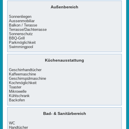
Außenbereich
Sonnenliegen
Aussenmobiliar
Balkon / Terasse
Terrasse/Dachterrasse
Sonnenschutz
BBQ-Grill
Parkmöglichkeit
Swimmingpool
Küchenausstattung
Geschirrhandtücher
Kaffeemaschine
Geschirrspülmaschine
Kochmöglichkeit
Toaster
Mikrowelle
Kühlschrank
Backofen
Bad- & Sanitärbereich
WC
Handtücher