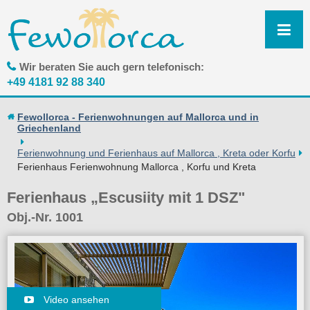
N
ü
Wir beraten Sie auch gern telefonisch:
+49 4181 92 88 340
Fewollorca - Ferienwohnungen auf Mallorca und in
Griechenland
Ferienwohnung und Ferienhaus auf Mallorca , Kreta oder Korfu
Ferienhaus Ferienwohnung Mallorca , Korfu und Kreta
Ferienhaus „Escusiity mit 1 DSZ"
Obj.-Nr. 1001
Video ansehen