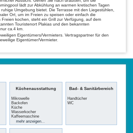
errlicher Aussicht. Gehen Sie nach draußen, um die
immingpool lädt zur Abkühlung an warmen kretischen Tagen
 ruhige Umgebung bietet. Die Terrasse mit den Liegestühlen,
ler Ort, um im Freien zu speisen oder einfach die
 Freien kochen, steht ein Grill zur Verfügung, auf dem
kannten Touristenort Plakias und den bekannten
nur ca.4 km.
jeweiligen Eigentümers/Vermieters. Vertragspartner für den
 jeweilige Eigentümer/Vermieter.
Küchenausstattung
Bad- & Sanitärbereich
Mikrowelle
Handtücher
Backofen
WC
Küche
Wasserkocher
Kaffeemaschine
Geschirrspülmaschine
Geschirrhandtücher
Toaster
mehr anzeigen...