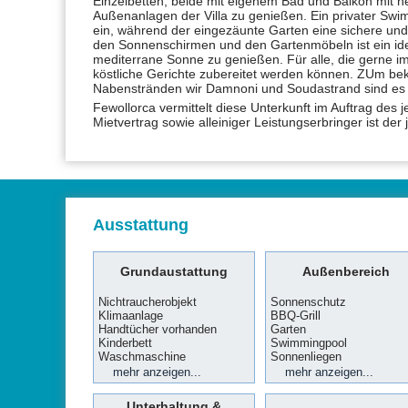
Einzelbetten, beide mit eigenem Bad und Balkon mit h
Außenanlagen der Villa zu genießen. Ein privater Sw
ein, während der eingezäunte Garten eine sichere und
den Sonnenschirmen und den Gartenmöbeln ist ein idea
mediterrane Sonne zu genießen. Für alle, die gerne im
köstliche Gerichte zubereitet werden können. ZUm be
Nabenstränden wir Damnoni und Soudastrand sind es 
Fewollorca vermittelt diese Unterkunft im Auftrag des 
Mietvertrag sowie alleiniger Leistungserbringer ist der
Ausstattung
Grundaustattung
Außenbereich
Nichtraucherobjekt
Sonnenschutz
Klimaanlage
BBQ-Grill
Handtücher vorhanden
Garten
Kinderbett
Swimmingpool
Waschmaschine
Sonnenliegen
Wäscheständer
Bettwäsche vorhanden
Bügelset
Aussenmobiliar
Balkon / Terasse
mehr anzeigen...
mehr anzeigen...
Unterhaltung &