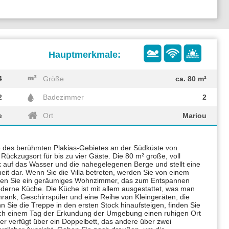
4
Größe
ca. 80 m²
2
Badezimmer
2
e
Ort
Mariou
he des berühmten Plakias-Gebietes an der Südküste von
 Rückzugsort für bis zu vier Gäste. Die 80 m² große, voll
ck auf das Wasser und die nahegelegenen Berge und stellt eine
it dar. Wenn Sie die Villa betreten, werden Sie von einem
inden Sie ein geräumiges Wohnzimmer, das zum Entspannen
oderne Küche. Die Küche ist mit allem ausgestattet, was man
hrank, Geschirrspüler und eine Reihe von Kleingeräten, die
ie die Treppe in den ersten Stock hinaufsteigen, finden Sie
nach einem Tag der Erkundung der Umgebung einen ruhigen Ort
r verfügt über ein Doppelbett, das andere über zwei