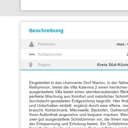
Beschreibung
Personen
max. 
Schlafzimmer
Region
Kreta Süd-Küst
Eingebettet in das charmante Dorf Mariou, in der Nä
Rethymnon, bietet die Villa Katerina 2 einen herrlichen
ausgestattete Villa bietet einen atemberaubenden Bli
perfekte Mischung aus Komfort und natürlicher Schönhe
durchdacht gestalteten Erdgeschoss begrüßt. Hier f
und Unterhalten einlädt, ergänzt durch eine offene, m
braucht: Kühlschrank, Mikrowelle, Backofen, Gefriersc
Ihren Aufenthalt angenehm und bequem machen. Wenn S
zwei gut ausgestattete Schlafzimmer vor, die Ihnen 
der Entspannung und Erholung bieten. Ein Schlafzimme