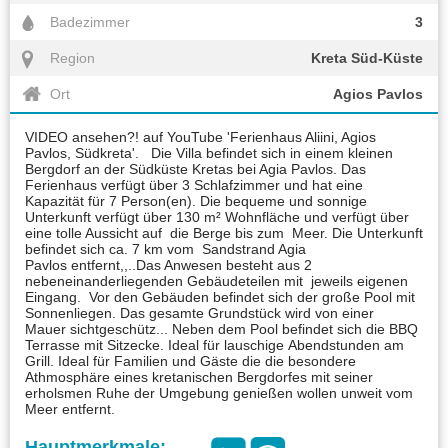
Badezimmer
3
Region
Kreta Süd-Küste
Ort
Agios Pavlos
VIDEO ansehen?! auf YouTube 'Ferienhaus Aliini, Agios
Pavlos, Südkreta'. Die Villa befindet sich in einem kleinen
Bergdorf an der Südküste Kretas bei Agia Pavlos. Das
Ferienhaus verfügt über 3 Schlafzimmer und hat eine
Kapazität für 7 Person(en). Die bequeme und sonnige
Unterkunft verfügt über 130 m² Wohnfläche und verfügt über
eine tolle Aussicht auf die Berge bis zum Meer. Die Unterkunft
befindet sich ca. 7 km vom Sandstrand Agia
Pavlos entfernt,,..Das Anwesen besteht aus 2
nebeneinanderliegenden Gebäudeteilen mit jeweils eigenen
Eingang. Vor den Gebäuden befindet sich der große Pool mit
Sonnenliegen. Das gesamte Grundstück wird von einer
Mauer sichtgeschütz... Neben dem Pool befindet sich die BBQ
Terrasse mit Sitzecke. Ideal für lauschige Abendstunden am
Grill. Ideal für Familien und Gäste die die besondere
Athmosphäre eines kretanischen Bergdorfes mit seiner
erholsmen Ruhe der Umgebung genießen wollen unweit vom
Meer entfernt.